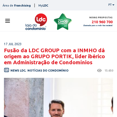
Skip
|
PT
Área de
Franchising
My
LDC
to
content
NOVAS PROPOSTAS
210 960 700
Chamada para a rede fixa nacional
loja
17 JUL 2023
lojas
Fusão da LDC GROUP com a INMHO dá
ser
origem ao GRUPO PORTIK, líder ibérico
serviços
em Administração de Condomínios
not
NEWS LDC
,
NOTÍCIAS DO CONDOMÍNIO
15.650
notícias
con
pesq
contactos