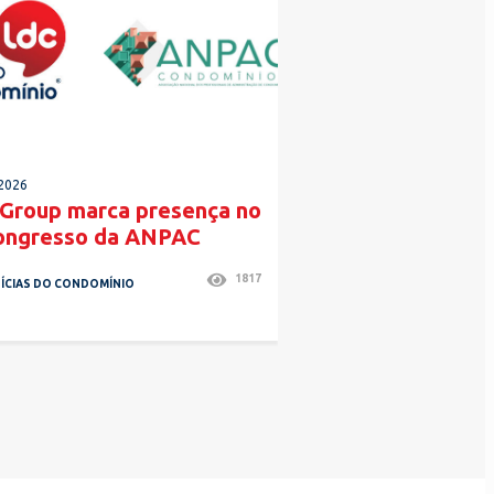
2026
18 JUN 2026
Group marca presença no
LDC ganha Prémio
ongresso da ANPAC
Estrelas na categ
‘Administração de
1817
Condomínios’ pelo
ÍCIAS DO CONDOMÍNIO
consecutivo
NOTÍCIAS DO CONDOMÍNIO