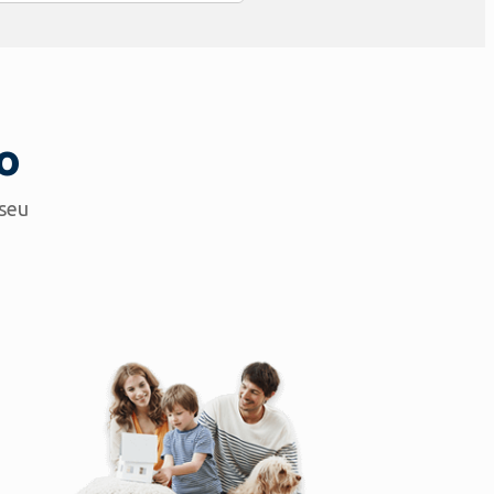
o
 seu