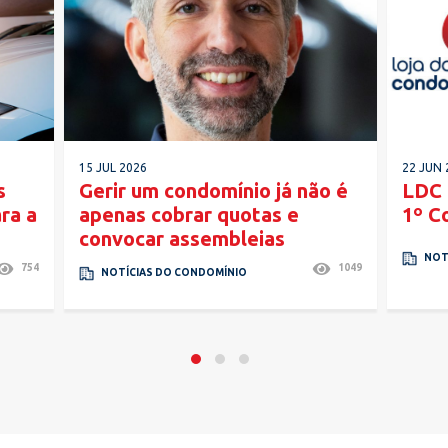
15 JUL 2026
22 JUN 
s
Gerir um condomínio já não é
LDC 
ra a
apenas cobrar quotas e
1º C
convocar assembleias
NOT
754
1049
NOTÍCIAS DO CONDOMÍNIO