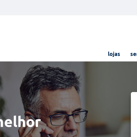
lojas
se
melhor