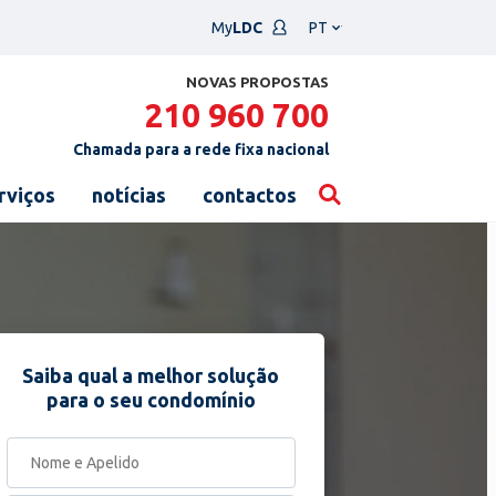
Escolha
My
LDC
um
idioma
NOVAS PROPOSTAS
210 960 700
Chamada para a rede fixa nacional
rviços
notícias
contactos
Saiba qual a melhor solução
para o seu condomínio