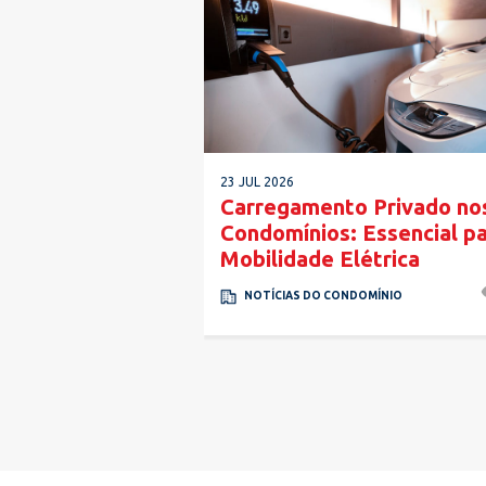
23 JUL 2026
omínio integrada
Carregamento Privado no
ernacional Odevo
Condomínios: Essencial pa
Mobilidade Elétrica
2613
DC
NOTÍCIAS DO CONDOMÍNIO