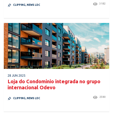
3182
CLIPPING
,
NEWS LDC
28 JUN 2025
Loja do Condomínio integrada no grupo
internacional Odevo
2580
CLIPPING
,
NEWS LDC