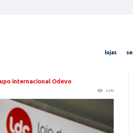
lojas
se
rupo internacional Odevo
4.242