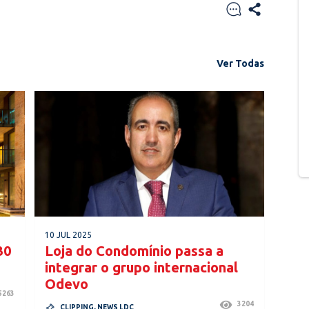
Ver Todas
10 JUL 2025
30
Loja do Condomínio passa a
integrar o grupo internacional
Odevo
5263
3204
CLIPPING
,
NEWS LDC