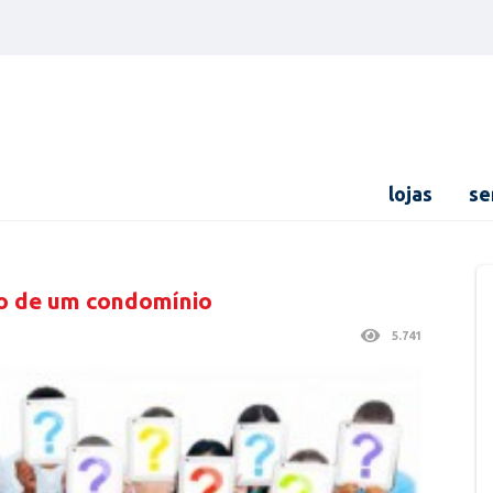
lojas
se
ão de um condomínio
5.741