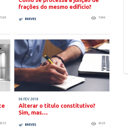
frações do mesmo edifício?
7269
7484
BREVES
06 FEV 2018
te
Alterar o título constitutivo?
Sim, mas…
4572
6520
BREVES