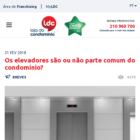
Skip
|
PT
Área de
Franchising
My
LDC
to
content
NOVAS PROPOSTAS
210 960 700
Chamada para a rede fixa nacional
loja
21 FEV 2018
lojas
Os elevadores são ou não parte comum do
ser
condomínio?
serviços
not
BREVES
4.570
notícias
con
pesq
contactos