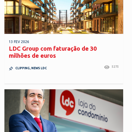
13 FEV 2026
LDC Group com faturação de 30
milhões de euros
5275
CLIPPING
,
NEWS LDC