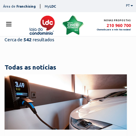
Skip
|
PT
Área de
Franchising
My
LDC
to
content
NOVAS PROPOSTAS
210 960 700
Chamada para a rede fixa nacional
Cerca de
542
resultados
loja
lojas
ser
Todas as notícias
serviços
not
notícias
con
pesq
contactos