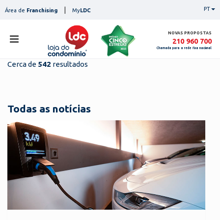
Skip
|
PT
Área de
Franchising
My
LDC
to
content
NOVAS PROPOSTAS
210 960 700
Chamada para a rede fixa nacional
Cerca de
542
resultados
loja
lojas
ser
Todas as notícias
serviços
not
notícias
con
pesq
contactos