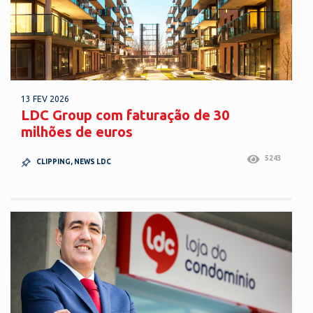
13 FEV 2026
LDC Group com faturação de 30
milhões de euros
5243
CLIPPING
,
NEWS LDC