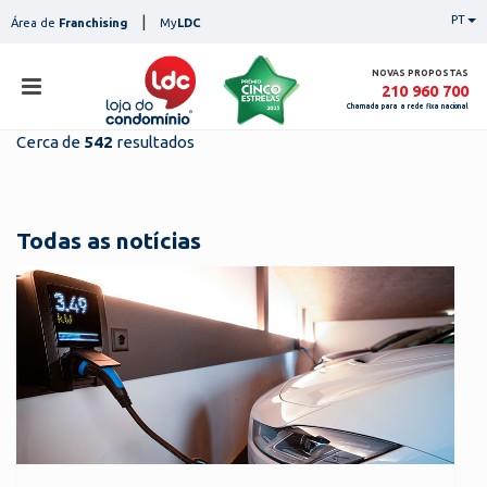
Skip
|
PT
Área de
Franchising
My
LDC
to
content
NOVAS PROPOSTAS
210 960 700
Chamada para a rede fixa nacional
Cerca de
542
resultados
loja
lojas
ser
Todas as notícias
serviços
not
notícias
con
pesq
contactos