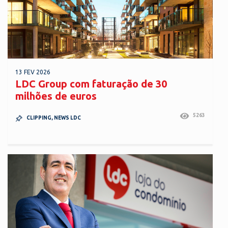
13 FEV 2026
LDC Group com faturação de 30
milhões de euros
5263
CLIPPING
,
NEWS LDC