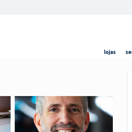
lojas
se