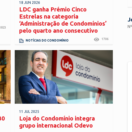
18 JUN 2026
o
LDC ganha Prémio Cinco
Estrelas na categoria
J
‘Administração de Condomínios’
Nº
1823
pelo quarto ano consecutivo
1706
NOTÍCIAS DO CONDOMÍNIO
11 JUL 2025
30
Loja do Condomínio integra
grupo internacional Odevo