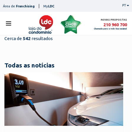
Skip
|
PT
Área de
Franchising
My
LDC
to
content
NOVAS PROPOSTAS
210 960 700
Chamada para a rede fixa nacional
Cerca de
542
resultados
loja
lojas
ser
Todas as notícias
serviços
not
notícias
con
pesq
contactos