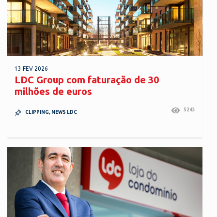
13 FEV 2026
LDC Group com faturação de 30
milhões de euros
5243
CLIPPING
,
NEWS LDC