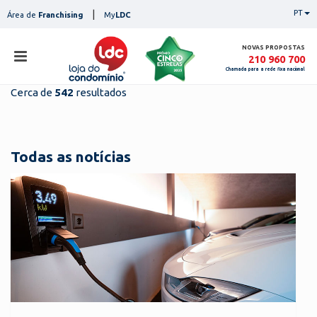
Skip
|
PT
Área de
Franchising
My
LDC
to
content
NOVAS PROPOSTAS
210 960 700
Chamada para a rede fixa nacional
Cerca de
542
resultados
loja
lojas
ser
Todas as notícias
serviços
not
notícias
con
pesq
contactos