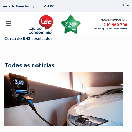
Skip
|
PT
Área de
Franchising
My
LDC
to
content
NOVAS PROPOSTAS
210 960 700
Chamada para a rede fixa nacional
Cerca de
542
resultados
loja
lojas
ser
Todas as notícias
serviços
not
notícias
con
pesq
contactos