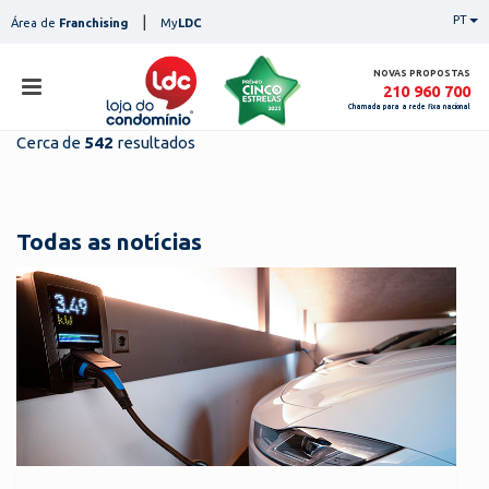
Skip
|
PT
Área de
Franchising
My
LDC
to
content
NOVAS PROPOSTAS
210 960 700
Chamada para a rede fixa nacional
Cerca de
542
resultados
loja
lojas
ser
Todas as notícias
serviços
not
notícias
con
pesq
contactos