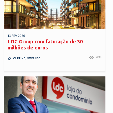
13 FEV 2026
LDC Group com faturação de 30
milhões de euros
5243
CLIPPING
,
NEWS LDC