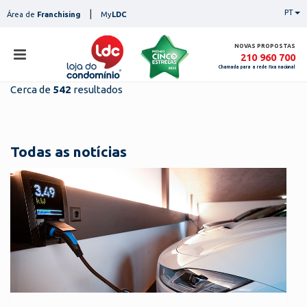
Skip
|
PT
Área de
Franchising
My
LDC
to
content
NOVAS PROPOSTAS
210 960 700
Chamada para a rede fixa nacional
Cerca de
542
resultados
loja
lojas
ser
Todas as notícias
serviços
not
notícias
con
pesq
contactos