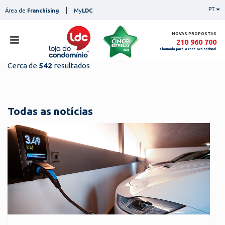
Skip
|
PT
Área de
Franchising
My
LDC
to
content
NOVAS PROPOSTAS
210 960 700
Chamada para a rede fixa nacional
Cerca de
542
resultados
loja
lojas
ser
Todas as notícias
serviços
not
notícias
con
pesq
contactos