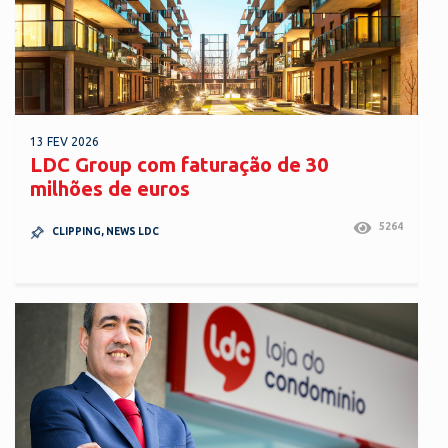
13 FEV 2026
LDC Group com faturação de 30
milhões de euros
5264
CLIPPING
,
NEWS LDC