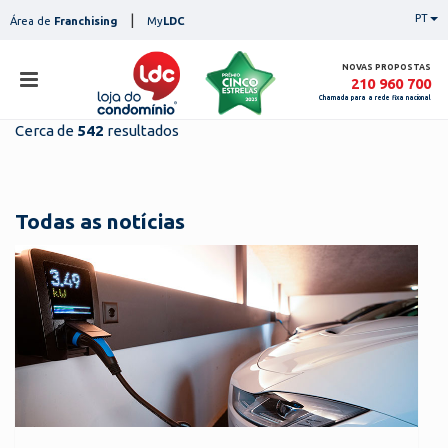
Skip
|
PT
Área de
Franchising
My
LDC
to
content
NOVAS PROPOSTAS
210 960 700
Chamada para a rede fixa nacional
Cerca de
542
resultados
loja
lojas
ser
Todas as notícias
serviços
not
notícias
con
pesq
contactos