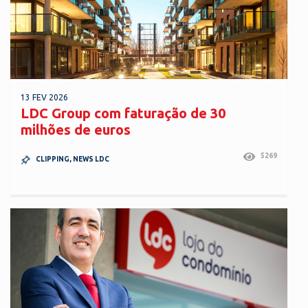
13 FEV 2026
LDC Group com faturação de 30
milhões de euros
5269
CLIPPING
,
NEWS LDC