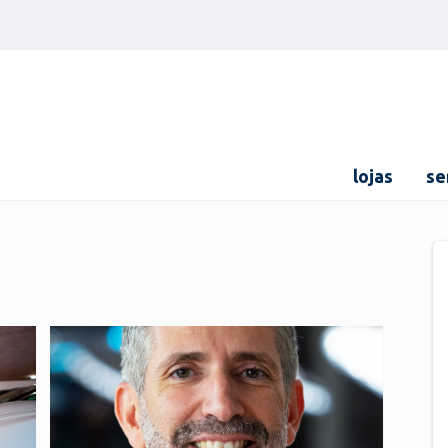
lojas
se