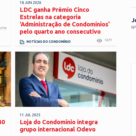
18 JUN 2026
o
LDC ganha Prémio Cinco
Estrelas na categoria
J
‘Administração de Condomínios’
Nº
1779
pelo quarto ano consecutivo
1677
NOTÍCIAS DO CONDOMÍNIO
11 JUL 2025
30
Loja do Condomínio integra
grupo internacional Odevo