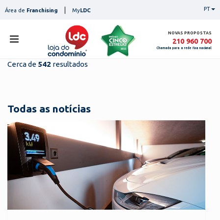
Skip
|
PT
Área de
Franchising
My
LDC
to
content
NOVAS PROPOSTAS
210 960 700
Chamada para a rede fixa nacional
Cerca de
542
resultados
loja
lojas
ser
Todas as notícias
serviços
not
notícias
con
pesq
contactos