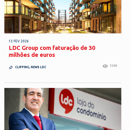
13 FEV 2026
LDC Group com faturação de 30
milhões de euros
5268
CLIPPING
,
NEWS LDC