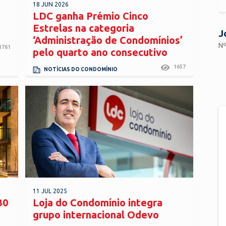
18 JUN 2026
o
LDC ganha Prémio Cinco
Estrelas na categoria
J
‘Administração de Condomínios’
Nº
1761
pelo quarto ano consecutivo
1657
NOTÍCIAS DO CONDOMÍNIO
11 JUL 2025
30
Loja do Condomínio integra
grupo internacional Odevo