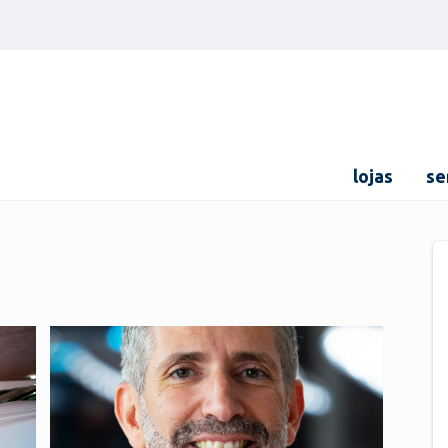
lojas
se