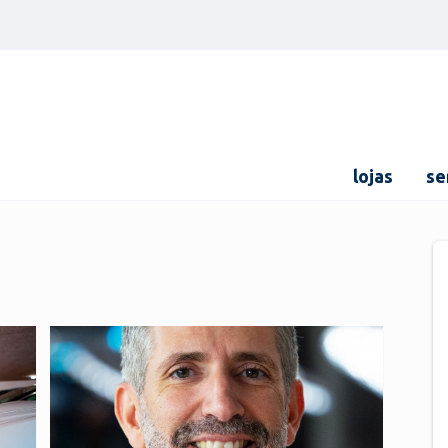
lojas
se