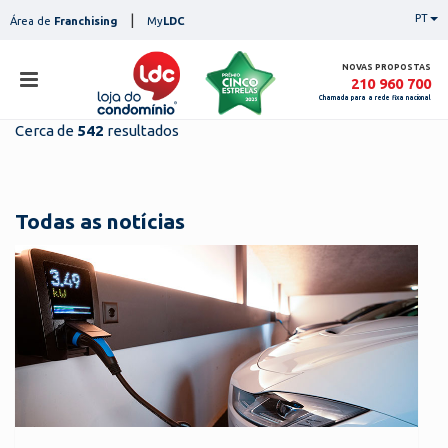
Skip
|
PT
Área de
Franchising
My
LDC
to
content
NOVAS PROPOSTAS
210 960 700
Chamada para a rede fixa nacional
Cerca de
542
resultados
loja
lojas
ser
Todas as notícias
serviços
not
notícias
con
pesq
contactos