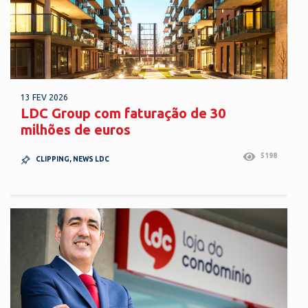
13 FEV 2026
LDC Group com faturação de 30
milhões de euros
5198
CLIPPING
,
NEWS LDC