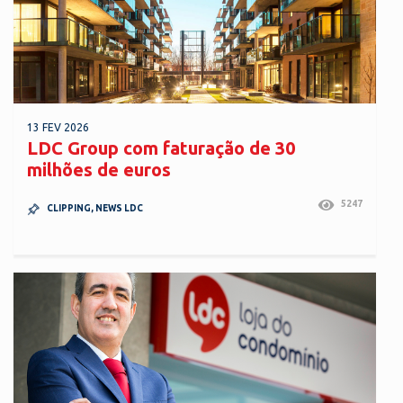
13 FEV 2026
LDC Group com faturação de 30
milhões de euros
5247
CLIPPING
,
NEWS LDC