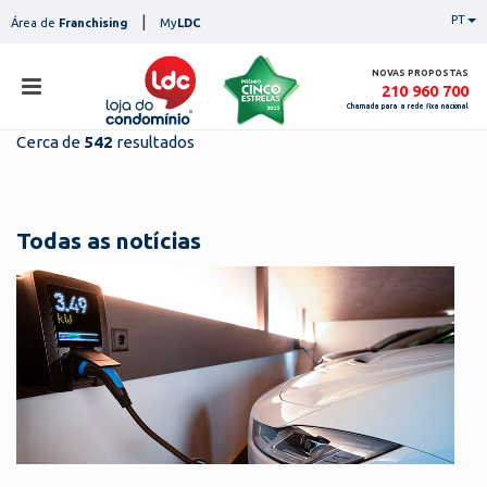
Skip
|
PT
Área de
Franchising
My
LDC
to
content
NOVAS PROPOSTAS
210 960 700
Chamada para a rede fixa nacional
Cerca de
542
resultados
loja
lojas
ser
Todas as notícias
serviços
not
notícias
con
pesq
contactos