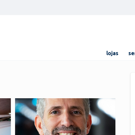
lojas
se