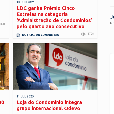
18 JUN 2026
o
LDC ganha Prémio Cinco
Estrelas na categoria
J
‘Administração de Condomínios’
Nº
1823
pelo quarto ano consecutivo
1708
NOTÍCIAS DO CONDOMÍNIO
11 JUL 2025
30
Loja do Condomínio integra
grupo internacional Odevo