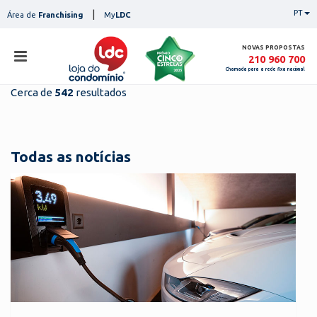
Skip
|
PT
Área de
Franchising
My
LDC
to
content
NOVAS PROPOSTAS
210 960 700
Chamada para a rede fixa nacional
Cerca de
542
resultados
loja
lojas
ser
Todas as notícias
serviços
not
notícias
con
pesq
contactos