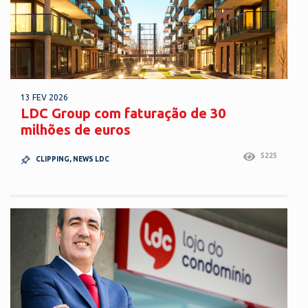
13 FEV 2026
LDC Group com faturação de 30
milhões de euros
5225
CLIPPING
,
NEWS LDC