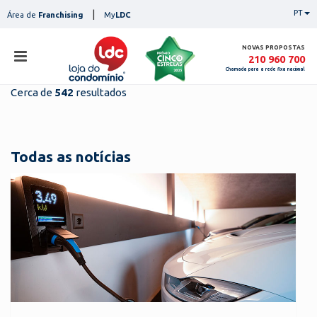
Skip
|
PT
Área de
Franchising
My
LDC
to
content
NOVAS PROPOSTAS
210 960 700
Chamada para a rede fixa nacional
Cerca de
542
resultados
loja
lojas
ser
Todas as notícias
serviços
not
notícias
con
pesq
contactos