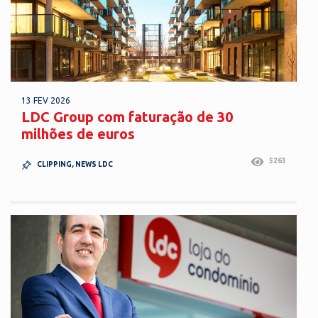
13 FEV 2026
LDC Group com faturação de 30
milhões de euros
5263
CLIPPING
,
NEWS LDC