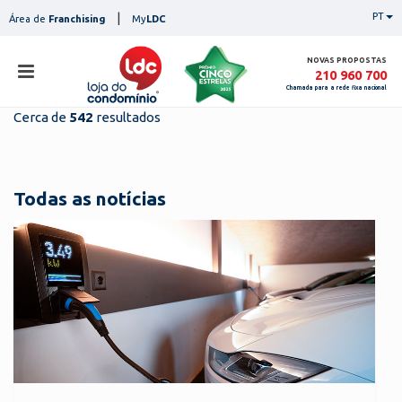
Skip
|
PT
Área de
Franchising
My
LDC
to
content
NOVAS PROPOSTAS
210 960 700
Chamada para a rede fixa nacional
Cerca de
542
resultados
loja
lojas
ser
Todas as notícias
serviços
not
notícias
con
pesq
contactos