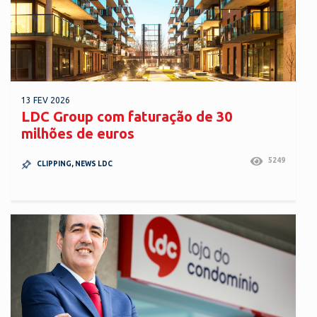
13 FEV 2026
LDC Group com faturação de 30
milhões de euros
5249
CLIPPING
,
NEWS LDC