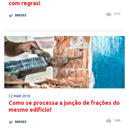
com regras!
7272
BREVES
12 MAR 2018
Como se processa a junção de frações do
mesmo edifício?
7486
BREVES