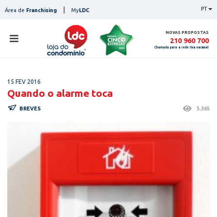
Skip
|
PT
Área de
Franchising
My
LDC
to
content
NOVAS PROPOSTAS
210 960 700
Chamada para a rede fixa nacional
loja
15 FEV 2016
lojas
Quando o alarme toca
ser
BREVES
5.365
serviços
not
notícias
con
pesq
contactos