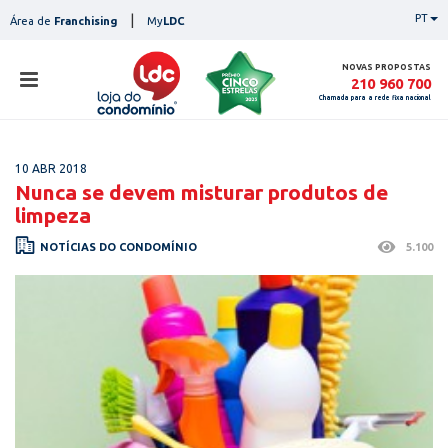
Skip
|
PT
Área de
Franchising
My
LDC
to
content
NOVAS PROPOSTAS
210 960 700
Chamada para a rede fixa nacional
loja
10 ABR 2018
lojas
Nunca se devem misturar produtos de
ser
limpeza
serviços
not
NOTÍCIAS DO CONDOMÍNIO
5.100
notícias
con
pesq
contactos