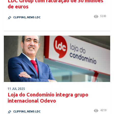
LDC Group com faturação de 30 milhões
de euros
5243
CLIPPING
,
NEWS LDC
11 JUL 2025
Loja do Condomínio integra grupo
internacional Odevo
4219
CLIPPING
,
NEWS LDC