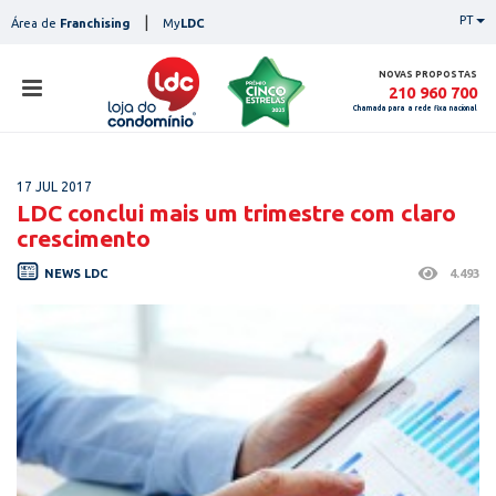
Skip
|
PT
Área de
Franchising
My
LDC
to
content
NOVAS PROPOSTAS
210 960 700
Chamada para a rede fixa nacional
loja
17 JUL 2017
lojas
LDC conclui mais um trimestre com claro
ser
crescimento
serviços
not
NEWS LDC
4.493
notícias
con
pesq
contactos