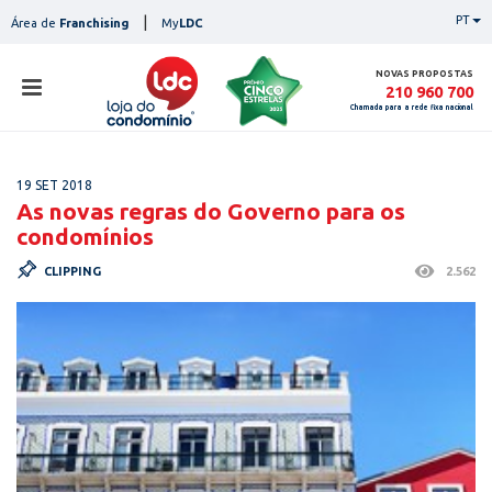
Skip
|
PT
Área de
Franchising
My
LDC
to
content
NOVAS PROPOSTAS
210 960 700
Chamada para a rede fixa nacional
loja
19 SET 2018
lojas
As novas regras do Governo para os
ser
condomínios
serviços
not
CLIPPING
2.562
notícias
con
pesq
contactos