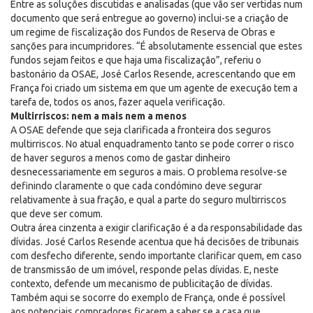
Entre as soluções discutidas e analisadas (que vão ser vertidas num
documento que será entregue ao governo) inclui-se a criação de
um regime de fiscalização dos Fundos de Reserva de Obras e
sanções para incumpridores. “É absolutamente essencial que estes
fundos sejam feitos e que haja uma fiscalização”, referiu o
bastonário da OSAE, José Carlos Resende, acrescentando que em
França foi criado um sistema em que um agente de execução tem a
tarefa de, todos os anos, fazer aquela verificação.
Multirriscos: nem a mais nem a menos
A OSAE defende que seja clarificada a fronteira dos seguros
multirriscos. No atual enquadramento tanto se pode correr o risco
de haver seguros a menos como de gastar dinheiro
desnecessariamente em seguros a mais. O problema resolve-se
definindo claramente o que cada condómino deve segurar
relativamente à sua fração, e qual a parte do seguro multirriscos
que deve ser comum.
Outra área cinzenta a exigir clarificação é a da responsabilidade das
dívidas. José Carlos Resende acentua que há decisões de tribunais
com desfecho diferente, sendo importante clarificar quem, em caso
de transmissão de um imóvel, responde pelas dívidas. E, neste
contexto, defende um mecanismo de publicitação de dívidas.
Também aqui se socorre do exemplo de França, onde é possível
aos potenciais compradores ficarem a saber se a casa que