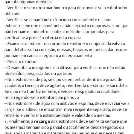
garantir algumas medidas:
– Verificar o selo e/ou manómetro para determinar se o extintor foi
utilizado
– Verificar se o manómetro funciona corretamente e – nos
extintores em que o manómetro não seja auto comprovável ou que
não tenham manómetro – utilizar métodos apropriadas para
verificar se a pressão interna está correta
– Examinar o exterior do corpo do extintor e o conjunto da válvula
para detetar se há corrosão, mossas, fissuras ou outros danos que
ponham em causa a segurança do equipamento
– Pesar o extintor
– Desmontar a mangueira e o difusor para verificar que não estão
obstruídos, desgastados ou partidos
– Nos extintores de pó, se o pó se encontrar dentro do prazo de
validade, o técnico deve agitá-lo, invertendo o extintor, e sacudi-lo.
Se o pó não fluir livremente, deve ser despejado na totalidade,
recarregando-se o extintor com pó novo
– Nos extintores de água com aditivos e espuma, deve esvaziar-se a
carga. Se o aditivo se encontrar num recipiente separado, deve-se
retirá-lo e verificar a estanqueidade e validade do mesmo.
3. Finalmente, a
recarga
dos extintores deve ser feita sempre que
os mesmos tenham sido parcial ou totalmente descarregados ou
que, após a inspeção e manutenção, se verifique que necessitam