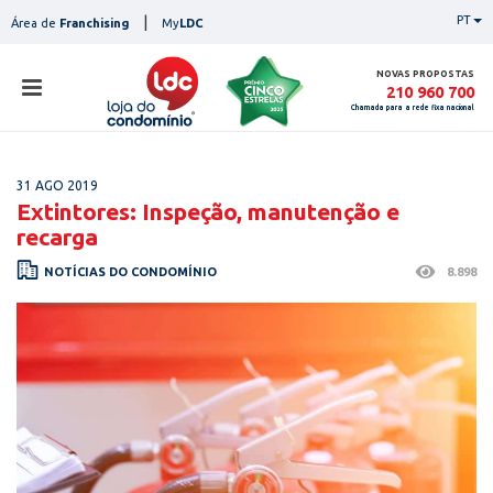
Skip
|
PT
Área de
Franchising
My
LDC
to
content
NOVAS PROPOSTAS
210 960 700
Chamada para a rede fixa nacional
loja
31 AGO 2019
lojas
Extintores: Inspeção, manutenção e
ser
recarga
serviços
not
NOTÍCIAS DO CONDOMÍNIO
8.898
notícias
con
pesq
contactos