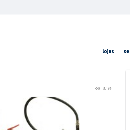
lojas
se
5.169