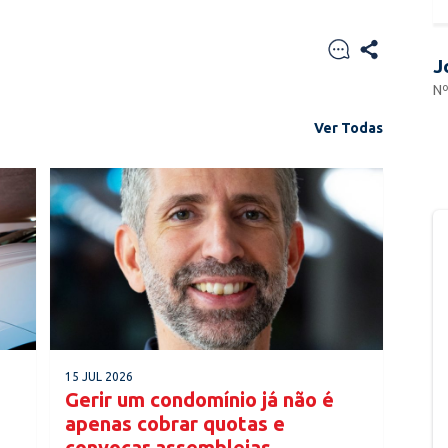
J
Nº
Ver Todas
15 JUL 2026
Gerir um condomínio já não é
apenas cobrar quotas e
convocar assembleias