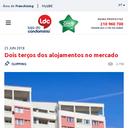
Skip
|
PT
Área de
Franchising
My
LDC
to
content
NOVAS PROPOSTAS
210 960 700
Chamada para a rede fixa nacional
loja
25 JUN 2018
lojas
Dois terços dos alojamentos no mercado
ser
CLIPPING
2.790
serviços
not
notícias
con
pesq
contactos