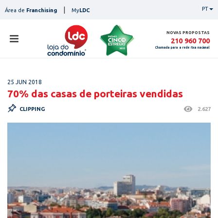
Skip
|
PT
Área de
Franchising
My
LDC
to
content
NOVAS PROPOSTAS
210 960 700
Chamada para a rede fixa nacional
loja
25 JUN 2018
lojas
70% das casas de porteiras vendidas
ser
CLIPPING
2.627
serviços
not
notícias
con
pesq
contactos