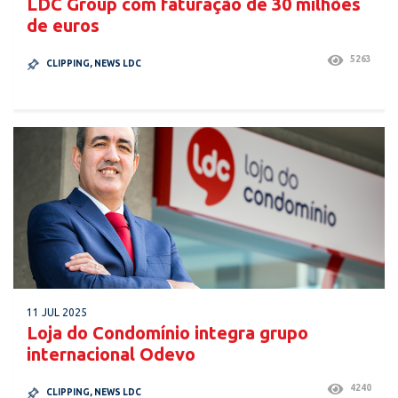
LDC Group com faturação de 30 milhões
de euros
5263
CLIPPING
,
NEWS LDC
11 JUL 2025
Loja do Condomínio integra grupo
internacional Odevo
4240
CLIPPING
,
NEWS LDC