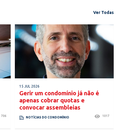
Ver Todas
15 JUL 2026
Gerir um condomínio já não é
apenas cobrar quotas e
convocar assembleias
706
1017
NOTÍCIAS DO CONDOMÍNIO