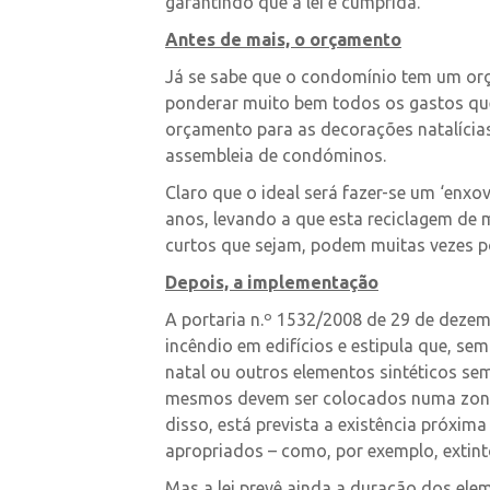
garantindo que a lei é cumprida.
Antes de mais, o orçamento
Já se sabe que o condomínio tem um orça
ponderar muito bem todos os gastos que 
orçamento para as decorações natalícia
assembleia de condóminos.
Claro que o ideal será fazer-se um ‘enxo
anos, levando a que esta reciclagem de 
curtos que sejam, podem muitas vezes p
Depois, a implementação
A portaria n.º 1532/2008 de 29 de deze
incêndio em edifícios e estipula que, semp
natal ou outros elementos sintéticos se
mesmos devem ser colocados numa zona 
disso, está prevista a existência próxim
apropriados – como, por exemplo, extint
Mas a lei prevê ainda a duração dos ele