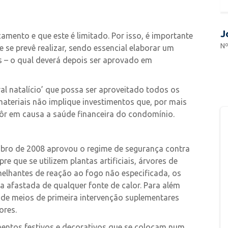
J
mento e que este é limitado. Por isso, é importante
Nº
se prevê realizar, sendo essencial elaborar um
s – o qual deverá depois ser aprovado em
val natalício’ que possa ser aproveitado todos os
materiais não implique investimentos que, por mais
ôr em causa a saúde financeira do condomínio.
mbro de 2008 aprovou o regime de segurança contra
re que se utilizem plantas artificiais, árvores de
melhantes de reação ao fogo não especificada, os
afastada de qualquer fonte de calor. Para além
a de meios de primeira intervenção suplementares
ores.
mentos festivos e decorativos que se colocam num