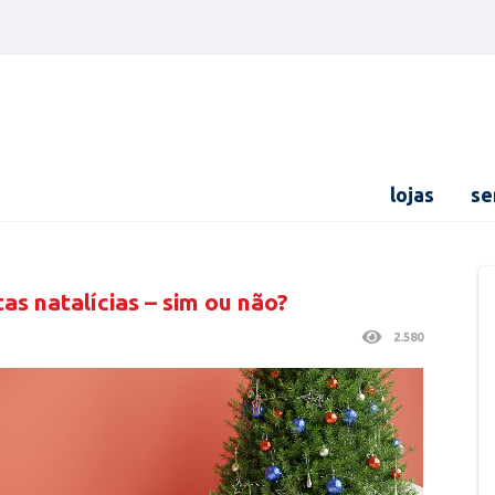
lojas
se
as natalícias – sim ou não?
2.580