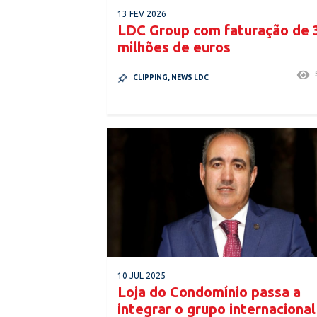
13 FEV 2026
LDC Group com faturação de 
milhões de euros
CLIPPING
,
NEWS LDC
10 JUL 2025
Loja do Condomínio passa a
integrar o grupo internacional