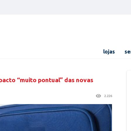
lojas
se
pacto “muito pontual” das novas
2.226