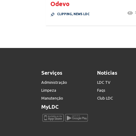
Odevo
CLIPPING
,
NEWS LDC
Serviços
Notícias
Administração
LDC TV
Limpeza
Faqs
Manutenção
Club LDC
MyLDC