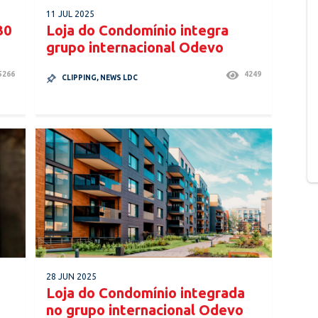
11 JUL 2025
30
Loja do Condomínio integra
grupo internacional Odevo
5266
4249
CLIPPING
,
NEWS LDC
28 JUN 2025
Loja do Condomínio integrada
no grupo internacional Odevo