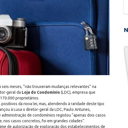
N
há seis meses, “não trouxeram mudanças relevantes” na
etor-geral da
Loja do Condomínio
(LDC), empresa que
170.000 proprietários.
positivos da nova lei, mas, atendendo à raridade deste tipo
ançou à Lusa o diretor-geral da LDC, Paulo Antunes,
e administração de condomínios registou “apenas dois casos
e, nos casos concretos, foi em grandes cidades”.
egime de autorização de exploração dos estabelecimentos de