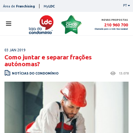
Skip
|
PT
Área de
Franchising
My
LDC
to
content
NOVAS PROPOSTAS
210 960 700
Chamada para a rede fixa nacional
loja
03 JAN 2019
lojas
Como juntar e separar frações
ser
autónomas?
serviços
not
NOTÍCIAS DO CONDOMÍNIO
13.078
notícias
con
pesq
contactos