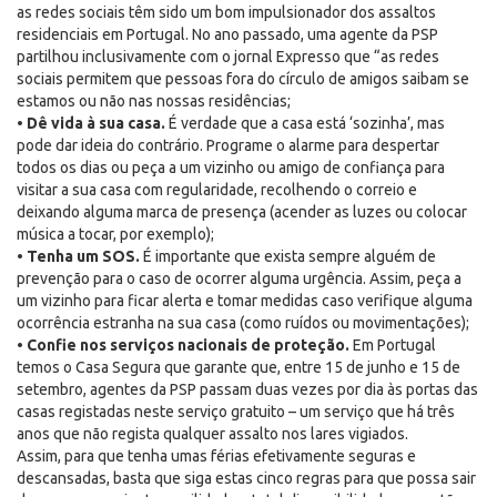
as redes sociais têm sido um bom impulsionador dos assaltos
residenciais em Portugal. No ano passado, uma agente da PSP
partilhou inclusivamente com o jornal Expresso que “as redes
sociais permitem que pessoas fora do círculo de amigos saibam se
estamos ou não nas nossas residências;
•
Dê vida à sua casa.
É verdade que a casa está ‘sozinha’, mas
pode dar ideia do contrário. Programe o alarme para despertar
todos os dias ou peça a um vizinho ou amigo de confiança para
visitar a sua casa com regularidade, recolhendo o correio e
deixando alguma marca de presença (acender as luzes ou colocar
música a tocar, por exemplo);
•
Tenha um SOS.
É importante que exista sempre alguém de
prevenção para o caso de ocorrer alguma urgência. Assim, peça a
um vizinho para ficar alerta e tomar medidas caso verifique alguma
ocorrência estranha na sua casa (como ruídos ou movimentações);
•
Confie nos serviços nacionais de proteção.
Em Portugal
temos o Casa Segura que garante que, entre 15 de junho e 15 de
setembro, agentes da PSP passam duas vezes por dia às portas das
casas registadas neste serviço gratuito – um serviço que há três
anos que não regista qualquer assalto nos lares vigiados.
Assim, para que tenha umas férias efetivamente seguras e
descansadas, basta que siga estas cinco regras para que possa sair