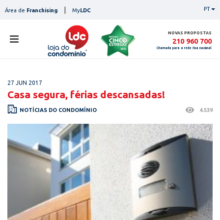
Skip
|
PT
Área de
Franchising
My
LDC
to
content
NOVAS PROPOSTAS
210 960 700
Chamada para a rede fixa nacional
loja
27 JUN 2017
lojas
Casa segura, férias descansadas!
ser
NOTÍCIAS DO CONDOMÍNIO
4.539
serviços
not
notícias
con
pesq
contactos