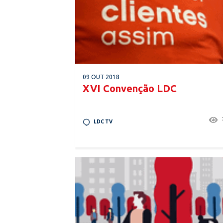
09 OUT 2018
XVI Convenção LDC
LDC TV