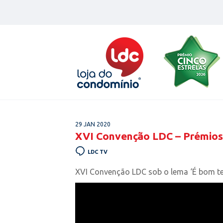
Skip
to
content
29 JAN 2020
XVI Convenção LDC – Prémios
LDC TV
XVI Convenção LDC sob o lema ‘É bom ter