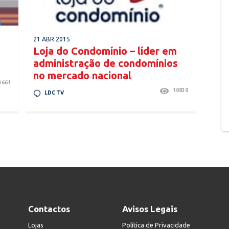
21 ABR 2015
Loja do Condomínio – líder em
administração de condomínios
no mercado nacional
3661
10830
LDC TV
Contactos
Avisos Legais
Lojas
Política de Privacidade