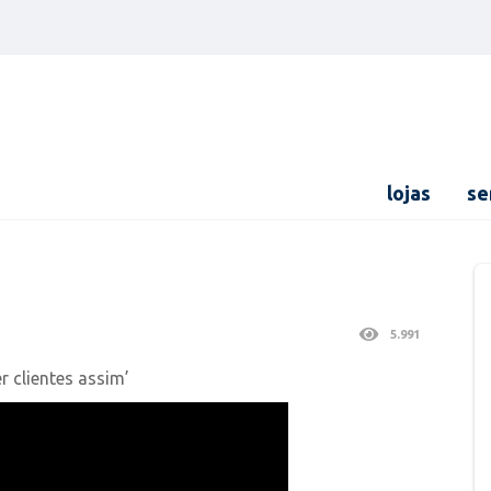
lojas
se
5.991
 clientes assim’