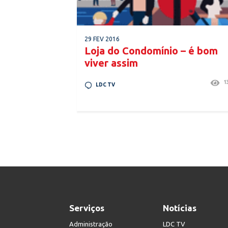
29 FEV 2016
Loja do Condomínio – é bom
viver assim
1
LDC TV
Serviços
Notícias
Administração
LDC TV