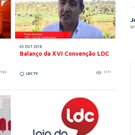
J
Nº
05 OUT 2018
Balanço da XVI Convenção LDC
7284
5177
LDC TV