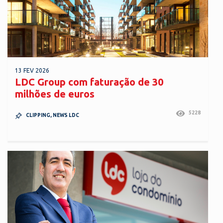
13 FEV 2026
LDC Group com faturação de 30
milhões de euros
5228
CLIPPING
,
NEWS LDC