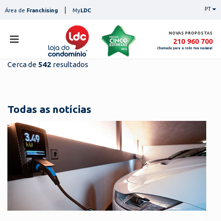
Skip
|
PT
Área de
Franchising
My
LDC
to
content
NOVAS PROPOSTAS
210 960 700
Chamada para a rede fixa nacional
Cerca de
542
resultados
loja
lojas
ser
Todas as notícias
serviços
not
notícias
con
pesq
contactos