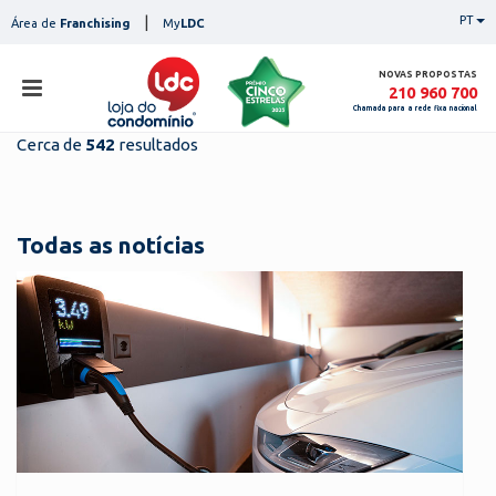
Skip
|
PT
Área de
Franchising
My
LDC
to
content
NOVAS PROPOSTAS
210 960 700
Chamada para a rede fixa nacional
Cerca de
542
resultados
loja
lojas
ser
Todas as notícias
serviços
not
notícias
con
pesq
contactos