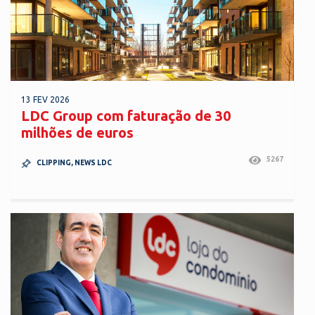
13 FEV 2026
LDC Group com faturação de 30
milhões de euros
5267
CLIPPING
,
NEWS LDC