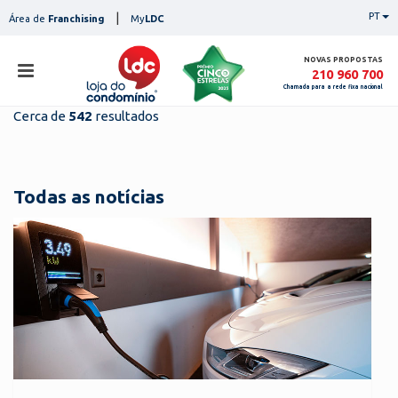
Skip
|
PT
Área de
Franchising
My
LDC
to
content
NOVAS PROPOSTAS
210 960 700
Chamada para a rede fixa nacional
Cerca de
542
resultados
loja
lojas
ser
Todas as notícias
serviços
not
notícias
con
pesq
contactos