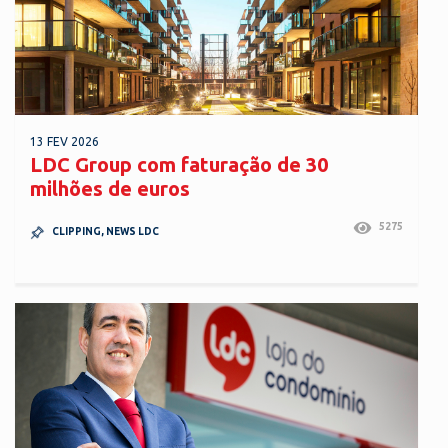
13 FEV 2026
LDC Group com faturação de 30
milhões de euros
5275
CLIPPING
,
NEWS LDC