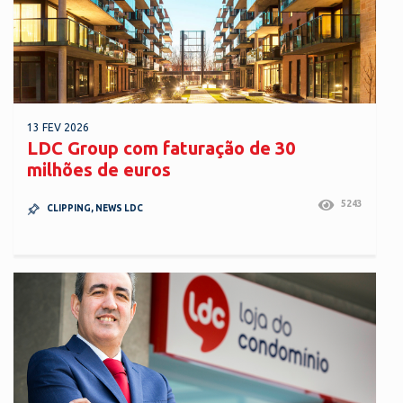
13 FEV 2026
LDC Group com faturação de 30
milhões de euros
5243
CLIPPING
,
NEWS LDC