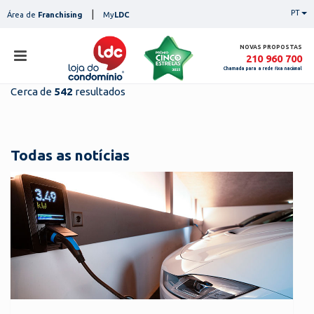
Skip
|
PT
Área de
Franchising
My
LDC
to
content
NOVAS PROPOSTAS
210 960 700
Chamada para a rede fixa nacional
Cerca de
542
resultados
loja
lojas
ser
Todas as notícias
serviços
not
notícias
con
pesq
contactos