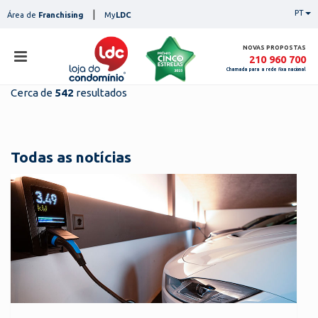
Skip
|
PT
Área de
Franchising
My
LDC
to
content
NOVAS PROPOSTAS
210 960 700
Chamada para a rede fixa nacional
Cerca de
542
resultados
loja
lojas
ser
Todas as notícias
serviços
not
notícias
con
pesq
contactos