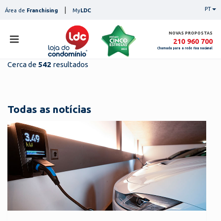
Skip
|
PT
Área de
Franchising
My
LDC
to
content
NOVAS PROPOSTAS
210 960 700
Chamada para a rede fixa nacional
Cerca de
542
resultados
loja
lojas
ser
Todas as notícias
serviços
not
notícias
con
pesq
contactos