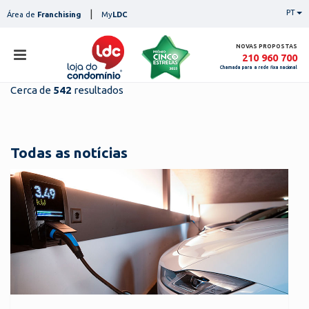
Skip
|
PT
Área de
Franchising
My
LDC
to
content
NOVAS PROPOSTAS
210 960 700
Chamada para a rede fixa nacional
Cerca de
542
resultados
loja
lojas
ser
Todas as notícias
serviços
not
notícias
con
pesq
contactos