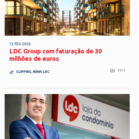
13 FEV 2026
LDC Group com faturação de 30
milhões de euros
5232
CLIPPING
,
NEWS LDC