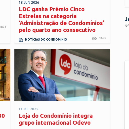
18 JUN 2026
o
LDC ganha Prémio Cinco
Estrelas na categoria
J
‘Administração de Condomínios’
Nº
1804
pelo quarto ano consecutivo
1693
NOTÍCIAS DO CONDOMÍNIO
11 JUL 2025
30
Loja do Condomínio integra
grupo internacional Odevo