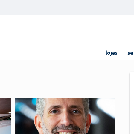
lojas
se