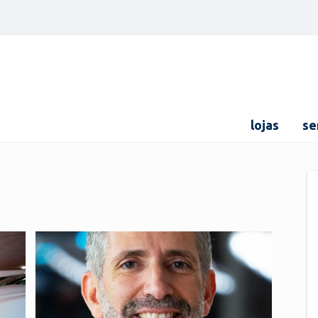
lojas
se