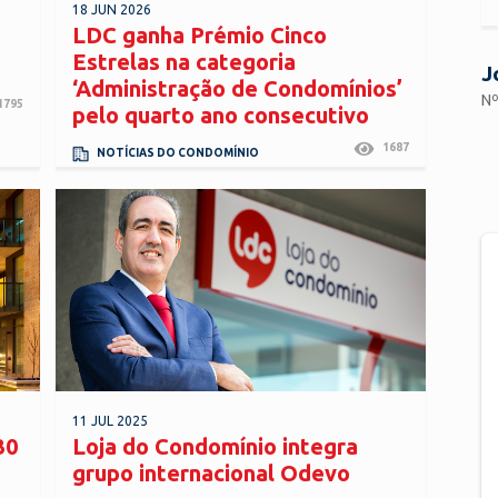
18 JUN 2026
o
LDC ganha Prémio Cinco
Estrelas na categoria
J
‘Administração de Condomínios’
Nº
1795
pelo quarto ano consecutivo
1687
NOTÍCIAS DO CONDOMÍNIO
11 JUL 2025
30
Loja do Condomínio integra
grupo internacional Odevo